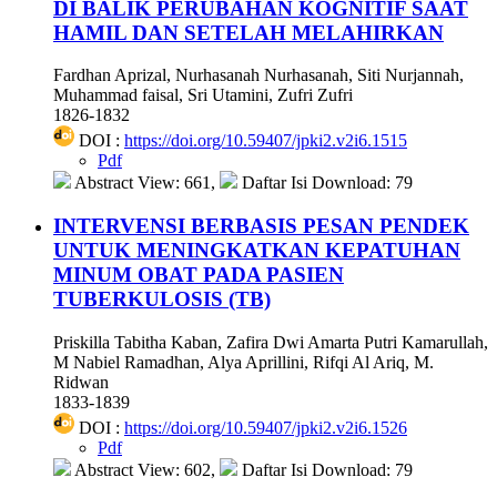
DI BALIK PERUBAHAN KOGNITIF SAAT
HAMIL DAN SETELAH MELAHIRKAN
Fardhan Aprizal, Nurhasanah Nurhasanah, Siti Nurjannah,
Muhammad faisal, ⁠Sri Utamini, Zufri Zufri
1826-1832
DOI :
https://doi.org/10.59407/jpki2.v2i6.1515
Pdf
Abstract View: 661,
Daftar Isi Download: 79
INTERVENSI BERBASIS PESAN PENDEK
UNTUK MENINGKATKAN KEPATUHAN
MINUM OBAT PADA PASIEN
TUBERKULOSIS (TB)
Priskilla Tabitha Kaban, Zafira Dwi Amarta Putri Kamarullah,
M Nabiel Ramadhan, Alya Aprillini, Rifqi Al Ariq, M.
Ridwan
1833-1839
DOI :
https://doi.org/10.59407/jpki2.v2i6.1526
Pdf
Abstract View: 602,
Daftar Isi Download: 79