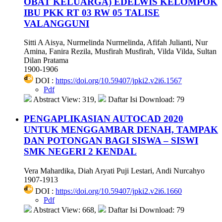
OBAT KELUARGA) EDELWIS KELOMPOK
IBU PKK RT 03 RW 05 TALISE
VALANGGUNI
Sitti A Aisya, Nurmelinda Nurmelinda, Afifah Julianti, Nur
Amina, Fanira Rezila, Musfirah Musfirah, Vilda Vilda, Sultan
Dilan Pratama
1900-1906
DOI :
https://doi.org/10.59407/jpki2.v2i6.1567
Pdf
Abstract View: 319,
Daftar Isi Download: 79
PENGAPLIKASIAN AUTOCAD 2020
UNTUK MENGGAMBAR DENAH, TAMPAK
DAN POTONGAN BAGI SISWA – SISWI
SMK NEGERI 2 KENDAL
Vera Mahardika, Diah Aryati Puji Lestari, Andi Nurcahyo
1907-1913
DOI :
https://doi.org/10.59407/jpki2.v2i6.1660
Pdf
Abstract View: 668,
Daftar Isi Download: 79