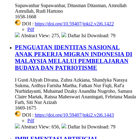
Supawanhar Supawanhar, Ditasman Ditasman, Amrullah
Amrullah, Rudi Hartono
1658-1668
DOI :
https://doi.org/10.59407/jpki2.v2i6.1422
Pdf
Abstract View: 275,
Daftar Isi Download: 79
PENGUATAN IDENTITAS NASIONAL
ANAK PEKERJA MIGRAN INDONESIA DI
MALAYSIA MELALUI PEMBELAJARAN
BUDAYA DAN PATRIOTISME
I Gusti Aliyah Divana, Zuhra Azkiana, Shandyka Naraya
Sukma, Ardhya Farisha Martha, Fatkan Nur Fiqli, Raf'a
Nurhidayanti, Muhamad Dzaky Anandita Nugroho, Samara
Claire Martak, Raissa Maheswari Ananingati, Febriana Maula
Farh, Siti Nur Azizah
1669-1675
DOI :
https://doi.org/10.59407/jpki2.v2i6.1443
Pdf
Abstract View: 656,
Daftar Isi Download: 79
IMPLEMENTASI ARTIFICIAL