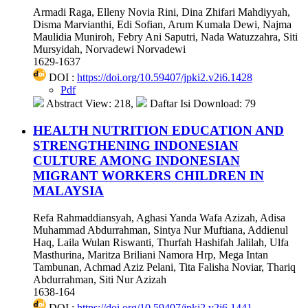
Armadi Raga, Elleny Novia Rini, Dina Zhifari Mahdiyyah,
Disma Marvianthi, Edi Sofian, Arum Kumala Dewi, Najma
Maulidia Muniroh, Febry Ani Saputri, Nada Watuzzahra, Siti
Mursyidah, Norvadewi Norvadewi
1629-1637
DOI :
https://doi.org/10.59407/jpki2.v2i6.1428
Pdf
Abstract View: 218,
Daftar Isi Download: 79
HEALTH NUTRITION EDUCATION AND
STRENGTHENING INDONESIAN
CULTURE AMONG INDONESIAN
MIGRANT WORKERS CHILDREN IN
MALAYSIA
Refa Rahmaddiansyah, Aghasi Yanda Wafa Azizah, Adisa
Muhammad Abdurrahman, Sintya Nur Muftiana, Addienul
Haq, Laila Wulan Riswanti, Thurfah Hashifah Jalilah, Ulfa
Masthurina, Maritza Briliani Namora Hrp, Mega Intan
Tambunan, Achmad Aziz Pelani, Tita Falisha Noviar, Thariq
Abdurrahman, Siti Nur Azizah
1638-164
DOI :
https://doi.org/10.59407/jpki2.v2i6.1441