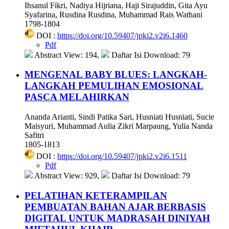
Ihsanul Fikri, Nadiya Hijriana, Haji Sirajuddin, Gita Ayu
Syafarina, Rusdina Rusdina, Muhammad Rais Wathani
1798-1804
DOI :
https://doi.org/10.59407/jpki2.v2i6.1460
Pdf
Abstract View: 194,
Daftar Isi Download: 79
MENGENAL BABY BLUES: LANGKAH-
LANGKAH PEMULIHAN EMOSIONAL
PASCA MELAHIRKAN
Ananda Arianti, Sindi Patika Sari, Husniati Husniati, Sucie
Maisyuri, Muhammad Aulia Zikri Marpaung, Yulia Nanda
Safitri
1805-1813
DOI :
https://doi.org/10.59407/jpki2.v2i6.1511
Pdf
Abstract View: 929,
Daftar Isi Download: 79
PELATIHAN KETERAMPILAN
PEMBUATAN BAHAN AJAR BERBASIS
DIGITAL UNTUK MADRASAH DINIYAH