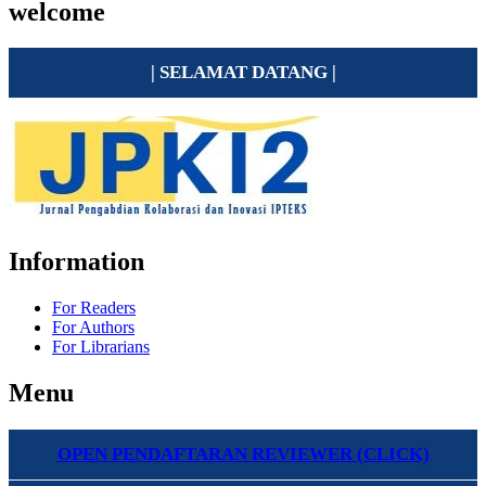
welcome
| SELAMAT DATANG |
Information
For Readers
For Authors
For Librarians
Menu
OPEN PENDAFTARAN REVIEWER (CLICK)