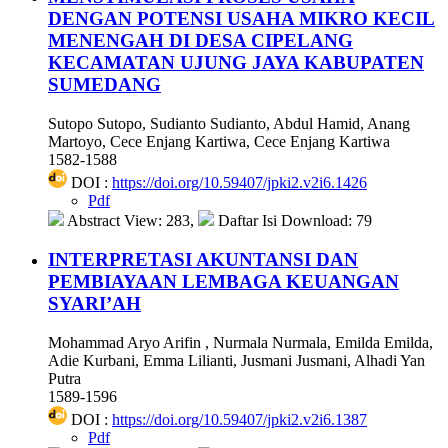
DENGAN POTENSI USAHA MIKRO KECIL
MENENGAH DI DESA CIPELANG
KECAMATAN UJUNG JAYA KABUPATEN
SUMEDANG
Sutopo Sutopo, Sudianto Sudianto, Abdul Hamid, Anang
Martoyo, Cece Enjang Kartiwa, Cece Enjang Kartiwa
1582-1588
DOI :
https://doi.org/10.59407/jpki2.v2i6.1426
Pdf
Abstract View: 283,
Daftar Isi Download: 79
INTERPRETASI AKUNTANSI DAN
PEMBIAYAAN LEMBAGA KEUANGAN
SYARI’AH
Mohammad Aryo Arifin , Nurmala Nurmala, Emilda Emilda,
Adie Kurbani, Emma Lilianti, Jusmani Jusmani, Alhadi Yan
Putra
1589-1596
DOI :
https://doi.org/10.59407/jpki2.v2i6.1387
Pdf