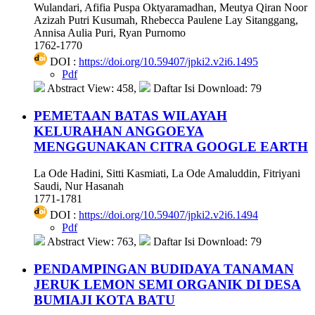
Wulandari, Afifia Puspa Oktyaramadhan, Meutya Qiran Noor
Azizah Putri Kusumah, Rhebecca Paulene Lay Sitanggang,
Annisa Aulia Puri, Ryan Purnomo
1762-1770
DOI :
https://doi.org/10.59407/jpki2.v2i6.1495
Pdf
Abstract View: 458,
Daftar Isi Download: 79
PEMETAAN BATAS WILAYAH
KELURAHAN ANGGOEYA
MENGGUNAKAN CITRA GOOGLE EARTH
La Ode Hadini, Sitti Kasmiati, La Ode Amaluddin, Fitriyani
Saudi, Nur Hasanah
1771-1781
DOI :
https://doi.org/10.59407/jpki2.v2i6.1494
Pdf
Abstract View: 763,
Daftar Isi Download: 79
PENDAMPINGAN BUDIDAYA TANAMAN
JERUK LEMON SEMI ORGANIK DI DESA
BUMIAJI KOTA BATU