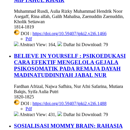
MIFTAHUL KHAIR
Muhammad Rusdi, Aulia Rizky Muhammad Hendrik Noor
Asegaff, Rina alfah, Galih Mahalisa, Zaenuddin Zaenuddin,
Kholik Setiawan
1814-1819
DOI :
https://doi.org/10.59407/jpki2.v2i6.1466
Pdf
Abstract View: 164,
Daftar Isi Download: 79
BELIEVE IN YOURSELF : PSIKOEDUKASI
CARA EFEKTIF MENGELOLA GEJALA
PSIKOSOMATIK PADA REMAJA DAYAH
MADINATUDDINIYAH JABAL NUR
Fardhan Afrizal, Najwa Safhira, Nur Afni Safarina, Mutiara
Balqis, Syifa Aulia Putri
1820-1825
DOI :
https://doi.org/10.59407/jpki2.v2i6.1488
Pdf
Abstract View: 431,
Daftar Isi Download: 79
SOSIALISASI MOMMY BRAIN: RAHASIA