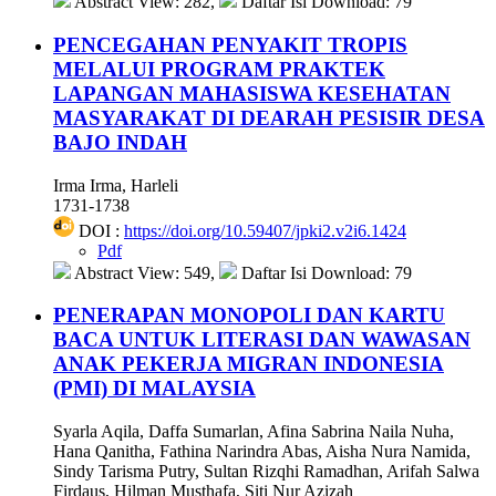
Abstract View: 282,
Daftar Isi Download: 79
PENCEGAHAN PENYAKIT TROPIS
MELALUI PROGRAM PRAKTEK
LAPANGAN MAHASISWA KESEHATAN
MASYARAKAT DI DEARAH PESISIR DESA
BAJO INDAH
Irma Irma, Harleli
1731-1738
DOI :
https://doi.org/10.59407/jpki2.v2i6.1424
Pdf
Abstract View: 549,
Daftar Isi Download: 79
PENERAPAN MONOPOLI DAN KARTU
BACA UNTUK LITERASI DAN WAWASAN
ANAK PEKERJA MIGRAN INDONESIA
(PMI) DI MALAYSIA
Syarla Aqila, Daffa Sumarlan, Afina Sabrina Naila Nuha,
Hana Qanitha, Fathina Narindra Abas, Aisha Nura Namida,
Sindy Tarisma Putry, Sultan Rizqhi Ramadhan, Arifah Salwa
Firdaus, Hilman Musthafa, Siti Nur Azizah