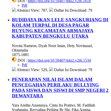
DOI :
https://doi.org/10.59407/jpki2.v2i6.1616
Pdf
Abstract View: 787,
Daftar Isi Download: 79
BUDIDAYA IKAN LELE SANGKURIANG DI
KOLAM TERPAL DI DESA PAGAR
RUYUNG KECAMATAN ARMAJAYA
KABUPATEN BENGKULU UTARA
Novita Hamron, Dyah Noor Intan, Hety Novitasari,
Oktamalia
1875-1881
DOI :
https://doi.org/10.59407/jpki2.v2i6.1534
Pdf
Abstract View: 529,
Daftar Isi Download: 79
PENERAPAN NILAI ISLAM DALAM
PENCEGAHAN PERILAKU BULLYING
PADA SISWA DAN SISWI DI SMP NEGERI 2
DEWANTARA
Yara Andita Anastasya, Cinta Ira Pratiwi, M. Fadillah
Syahputra, Reyvalina Perbina Br Sbr, Fika Annisa