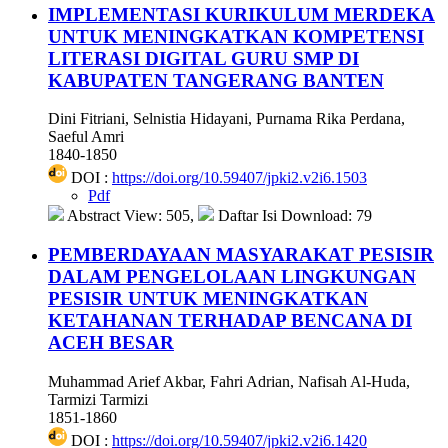
IMPLEMENTASI KURIKULUM MERDEKA
UNTUK MENINGKATKAN KOMPETENSI
LITERASI DIGITAL GURU SMP DI
KABUPATEN TANGERANG BANTEN
Dini Fitriani, Selnistia Hidayani, Purnama Rika Perdana,
Saeful Amri
1840-1850
DOI :
https://doi.org/10.59407/jpki2.v2i6.1503
Pdf
Abstract View: 505,
Daftar Isi Download: 79
PEMBERDAYAAN MASYARAKAT PESISIR
DALAM PENGELOLAAN LINGKUNGAN
PESISIR UNTUK MENINGKATKAN
KETAHANAN TERHADAP BENCANA DI
ACEH BESAR
Muhammad Arief Akbar, Fahri Adrian, Nafisah Al-Huda,
Tarmizi Tarmizi
1851-1860
DOI :
https://doi.org/10.59407/jpki2.v2i6.1420