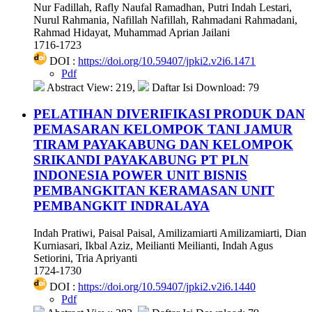
Nur Fadillah, Rafly Naufal Ramadhan, Putri Indah Lestari,
Nurul Rahmania, Nafillah Nafillah, Rahmadani Rahmadani,
Rahmad Hidayat, Muhammad Aprian Jailani
1716-1723
DOI :
https://doi.org/10.59407/jpki2.v2i6.1471
Pdf
Abstract View: 219,
Daftar Isi Download: 79
PELATIHAN DIVERIFIKASI PRODUK DAN
PEMASARAN KELOMPOK TANI JAMUR
TIRAM PAYAKABUNG DAN KELOMPOK
SRIKANDI PAYAKABUNG PT PLN
INDONESIA POWER UNIT BISNIS
PEMBANGKITAN KERAMASAN UNIT
PEMBANGKIT INDRALAYA
Indah Pratiwi, Paisal Paisal, Amilizamiarti Amilizamiarti, Dian
Kurniasari, Ikbal Aziz, Meilianti Meilianti, Indah Agus
Setiorini, Tria Apriyanti
1724-1730
DOI :
https://doi.org/10.59407/jpki2.v2i6.1440
Pdf