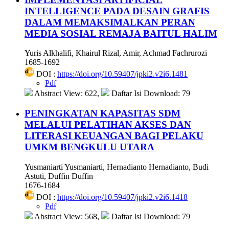
INTELLIGENCE PADA DESAIN GRAFIS
DALAM MEMAKSIMALKAN PERAN
MEDIA SOSIAL REMAJA BAITUL HALIM
Yuris Alkhalifi, Khairul Rizal, Amir, Achmad Fachrurozi
1685-1692
DOI :
https://doi.org/10.59407/jpki2.v2i6.1481
Pdf
Abstract View: 622,
Daftar Isi Download: 79
PENINGKATAN KAPASITAS SDM
MELALUI PELATIHAN AKSES DAN
LITERASI KEUANGAN BAGI PELAKU
UMKM BENGKULU UTARA
Yusmaniarti Yusmaniarti, Hernadianto Hernadianto, Budi
Astuti, Duffin Duffin
1676-1684
DOI :
https://doi.org/10.59407/jpki2.v2i6.1418
Pdf
Abstract View: 568,
Daftar Isi Download: 79