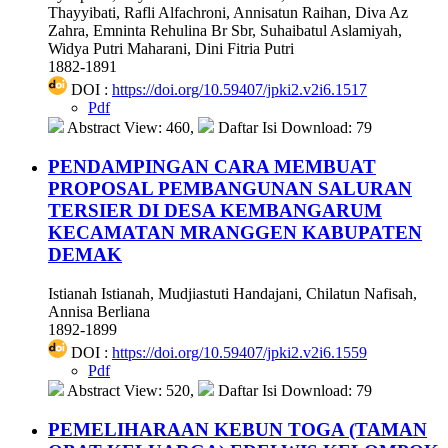
Thayyibati, Rafli Alfachroni, Annisatun Raihan, Diva Az
Zahra, Emninta Rehulina Br Sbr, Suhaibatul Aslamiyah,
Widya Putri Maharani, Dini Fitria Putri
1882-1891
DOI :
https://doi.org/10.59407/jpki2.v2i6.1517
Pdf
Abstract View: 460,
Daftar Isi Download: 79
PENDAMPINGAN CARA MEMBUAT
PROPOSAL PEMBANGUNAN SALURAN
TERSIER DI DESA KEMBANGARUM
KECAMATAN MRANGGEN KABUPATEN
DEMAK
Istianah Istianah, Mudjiastuti Handajani, Chilatun Nafisah,
Annisa Berliana
1892-1899
DOI :
https://doi.org/10.59407/jpki2.v2i6.1559
Pdf
Abstract View: 520,
Daftar Isi Download: 79
PEMELIHARAAN KEBUN TOGA (TAMAN