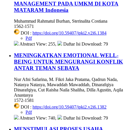
MANAGEMENT PADA UMKM DI KOTA
MATARAM
Indonesia
Muhammad Rahmatul Burhan, Sterinalita Costiana
1562-1571
DOI :
https://doi.org/10.59407/jpki2.v2i6.1384
Pdf
Abstract View: 255,
Daftar Isi Download: 79
MENINGKATKAN EMOTIONAL WELL-
BEING UNTUK MENGURANGI KONFLIK
ANTAR TEMAN SEBAYA
Nur Afni Safarina, M. Fikri Jaka Pratama, Qadrun Nada,
Natasya Natasya, Mawaddah Mawaddah, Dinarafqiya
Dinarafqiya, Cut Raisha Naila Shaliha, Dilla Agustin, Aqila
Anastasya
1572-1581
DOI :
https://doi.org/10.59407/jpki2.v2i6.1382
Pdf
Abstract View: 740,
Daftar Isi Download: 79
MENSTIMULASI PROSES USAHA