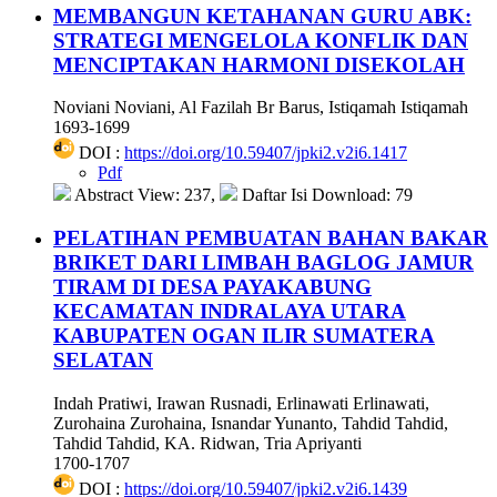
MEMBANGUN KETAHANAN GURU ABK:
STRATEGI MENGELOLA KONFLIK DAN
MENCIPTAKAN HARMONI DISEKOLAH
Noviani Noviani, Al Fazilah Br Barus, Istiqamah Istiqamah
1693-1699
DOI :
https://doi.org/10.59407/jpki2.v2i6.1417
Pdf
Abstract View: 237,
Daftar Isi Download: 79
PELATIHAN PEMBUATAN BAHAN BAKAR
BRIKET DARI LIMBAH BAGLOG JAMUR
TIRAM DI DESA PAYAKABUNG
KECAMATAN INDRALAYA UTARA
KABUPATEN OGAN ILIR SUMATERA
SELATAN
Indah Pratiwi, Irawan Rusnadi, Erlinawati Erlinawati,
Zurohaina Zurohaina, Isnandar Yunanto, Tahdid Tahdid,
Tahdid Tahdid, KA. Ridwan, Tria Apriyanti
1700-1707
DOI :
https://doi.org/10.59407/jpki2.v2i6.1439