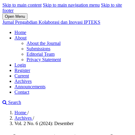
Skip to main content
Skip to main navigation menu
Skip to site
footer
Open Menu
Jurnal Pengabdian Kolaborasi dan Inovasi IPTEKS
Home
About
About the Journal
Submissions
Editorial Team
Privacy Statement
Login
Register
Current
Archives
Announcements
Contact
Search
Home
/
Archives
/
Vol. 2 No. 6 (2024): Desember