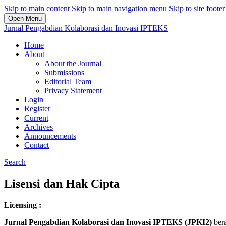
Skip to main content
Skip to main navigation menu
Skip to site footer
Open Menu
Jurnal Pengabdian Kolaborasi dan Inovasi IPTEKS
Home
About
About the Journal
Submissions
Editorial Team
Privacy Statement
Login
Register
Current
Archives
Announcements
Contact
Search
Lisensi dan Hak Cipta
Licensing :
Jurnal Pengabdian Kolaborasi dan Inovasi IPTEKS (JPKI2)
ber