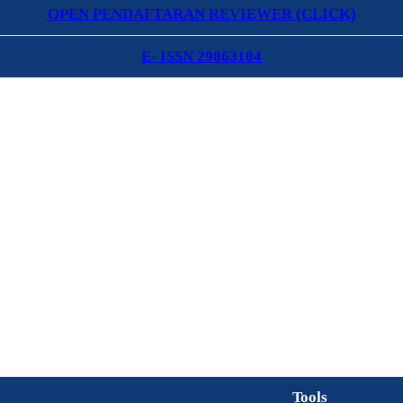
OPEN PENDAFTARAN REVIEWER (CLICK)
E- ISSN 29863104
Tools