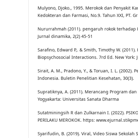
Mulyono, Djoko., 1995. Merokok dan Penyakit Kar
Kedokteran dan Farmasi, No.9. Tahun XXI, PT. Gra
Nururrahmah (2011). pengaruh rokok terhadap
Jurnal dinamika, 2(2) 45-51
Sarafino, Edward P,. & Smith, Timothy W. (2011).
Biopsychosocial Interactions. 7rd Ed. New York: 
Sirait, A. M., Pradono, Y., & Toruan, I. L. (2002). 
Indonesia. Buletin Penelitian Kesehatan, 30(3).
Supratiknya, A. (2011). Merancang Program dan 
Yogyakarta: Universitas Sanata Dharma
Sutatminingsih R dan Zulkarnain I. (2022). P
PERILAKU MEROKOK. https: www.ejurnal.stikpm
Syarifudin, B. (2019). Viral, Video Siswa Sekolah