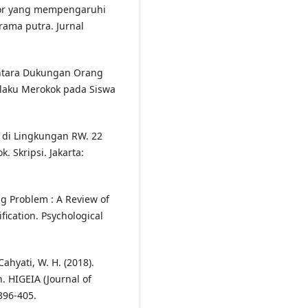
faktor yang mempengaruhi
rama putra. Jurnal
antara Dukungan Orang
ilaku Merokok pada Siswa
a di Lingkungan RW. 22
 Skripsi. Jakarta:
ng Problem : A Review of
fication. Psychological
 Cahyati, W. H. (2018).
 HIGEIA (Journal of
396-405.