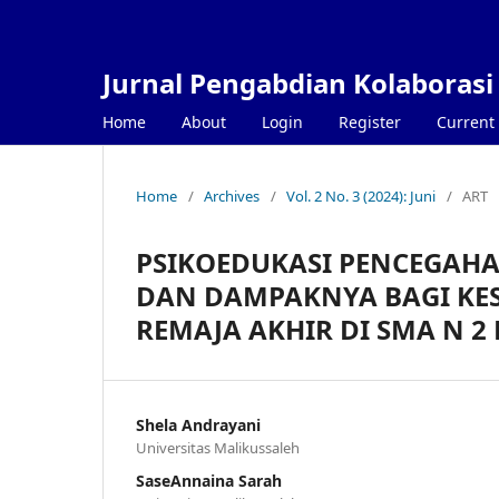
Jurnal Pengabdian Kolaborasi
Home
About
Login
Register
Current
Home
/
Archives
/
Vol. 2 No. 3 (2024): Juni
/
ART
PSIKOEDUKASI PENCEGAHA
DAN DAMPAKNYA BAGI KES
REMAJA AKHIR DI SMA N 
Shela Andrayani
Universitas Malikussaleh
SaseAnnaina Sarah