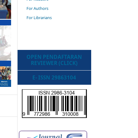
For Authors
For Librarians
OPEN PENDAFTARAN
REVIEWER (CLICK)
E- ISSN 29863104