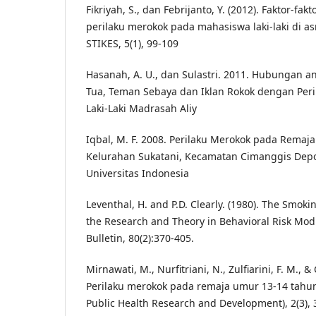
Fikriyah, S., dan Febrijanto, Y. (2012). Faktor-
perilaku merokok pada mahasiswa laki-laki di as
STIKES, 5(1), 99-109
Hasanah, A. U., dan Sulastri. 2011. Hubungan 
Tua, Teman Sebaya dan Iklan Rokok dengan Per
Laki-Laki Madrasah Aliy
Iqbal, M. F. 2008. Perilaku Merokok pada Remaj
Kelurahan Sukatani, Kecamatan Cimanggis Depok.
Universitas Indonesia
Leventhal, H. and P.D. Clearly. (1980). The Smoki
the Research and Theory in Behavioral Risk Modi
Bulletin, 80(2):370-405.
Mirnawati, M., Nurfitriani, N., Zulfiarini, F. M., &
Perilaku merokok pada remaja umur 13-14 tahun.
Public Health Research and Development), 2(3), 