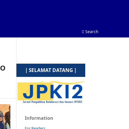
Search
KO
| SELAMAT DATANG |
Information
For Readers