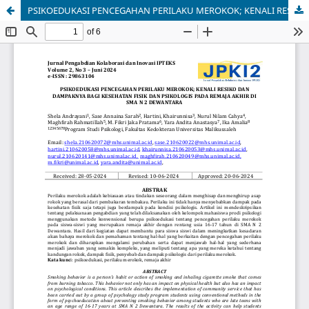
PSIKOEDUKASI PENCEGAHAN PERILAKU MEROKOK; KENALI RESIKO DAN DAMPAKNYA BAGI KESEHATAN FISIK DAN PSIKOLOGIS PADA REMAJA AKHIR DI SMA N 2 DEWANTARA