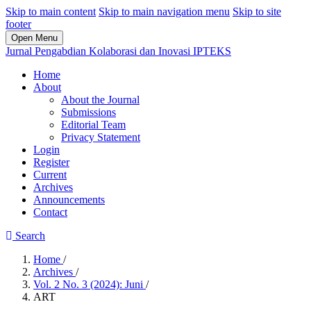
Skip to main content
Skip to main navigation menu
Skip to site
footer
Open Menu
Jurnal Pengabdian Kolaborasi dan Inovasi IPTEKS
Home
About
About the Journal
Submissions
Editorial Team
Privacy Statement
Login
Register
Current
Archives
Announcements
Contact
Search
Home
/
Archives
/
Vol. 2 No. 3 (2024): Juni
/
ART