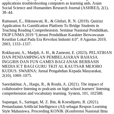
applications troubleshooting computers as learning aids. Asian
Social Science and Humanities Research Journal (ASHREJ), 2(1),
38–44.
Ratnasari, E., Hikmawati, R., & Ghifari, R. N. (2019). Quizizz
Application As Gamification Platform To Bridge Students in
Teaching Reading Comprehension. Seminar Nasional Pendidikan,
FKIP UNMA 2019 “Literasi Pendidikan Karakter Berwawasan
Kearifan Lokal Pada Era Revolusi Industri 4.0”. 8 Agustus 2019,
2003, 1333–1337.
Rokhayani, A., Madjdi, A. H., & Zamroni, E. (2023). PELATIHAN
DAN PENDAMPINGAN PEMBELAJARAN BAHASA
INGGRIS DAN FUN GAMES BAGI ANAK BERBASIS
MEDIA ICT BAGI GURU TKIT AL KAUTSAR MEJOBO
KUDUS. SWARNA: Jurnal Pengabdian Kepada Masyarakat,
2(10), 1069–1075.
Saeedakhtar, A., Haqju, R., & Rouhi, A. (2021). The impact of
collaborative listening to podcasts on high school learners’ listening
comprehension and vocabulary learning. System, 101, 102588.
Supangat, S., Saringat, M. Z. Bin, & Koesdijarto, R. (2021).
Pemanfaatan Artificial Intelligence (AI) sebagai Respon Learning
Style Mahasiswa. Proceeding KONIK (Konferensi Nasional Ilmu