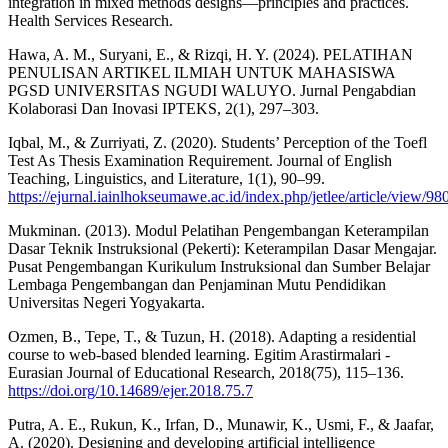
integration in mixed methods designs—principles and practices.
Health Services Research.
Hawa, A. M., Suryani, E., & Rizqi, H. Y. (2024). PELATIHAN
PENULISAN ARTIKEL ILMIAH UNTUK MAHASISWA
PGSD UNIVERSITAS NGUDI WALUYO. Jurnal Pengabdian
Kolaborasi Dan Inovasi IPTEKS, 2(1), 297–303.
Iqbal, M., & Zurriyati, Z. (2020). Students’ Perception of the Toefl
Test As Thesis Examination Requirement. Journal of English
Teaching, Linguistics, and Literature, 1(1), 90–99.
https://ejurnal.iainlhokseumawe.ac.id/index.php/jetlee/article/view/98
Mukminan. (2013). Modul Pelatihan Pengembangan Keterampilan
Dasar Teknik Instruksional (Pekerti): Keterampilan Dasar Mengajar.
Pusat Pengembangan Kurikulum Instruksional dan Sumber Belajar
Lembaga Pengembangan dan Penjaminan Mutu Pendidikan
Universitas Negeri Yogyakarta.
Ozmen, B., Tepe, T., & Tuzun, H. (2018). Adapting a residential
course to web-based blended learning. Egitim Arastirmalari -
Eurasian Journal of Educational Research, 2018(75), 115–136.
https://doi.org/10.14689/ejer.2018.75.7
Putra, A. E., Rukun, K., Irfan, D., Munawir, K., Usmi, F., & Jaafar,
A. (2020). Designing and developing artificial intelligence