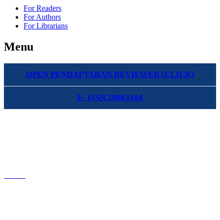
For Readers
For Authors
For Librarians
Menu
OPEN PENDAFTARAN REVIEWER (CLICK)
E- ISSN 29863104