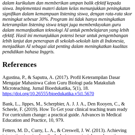
dalam kurikulum dan memberikan umpan balik efektif kepada
siswa. Implementasi materi dalam kelas menunjukkan peningkatan
signifikan dalam kemampuan listening siswa, dengan rata-rata skor
meningkat sebesar 30%. Program ini tidak hanya meningkatkan
keterampilan listening siswa tetapi juga memberdayakan guru
dalam memanfaatkan teknologi AI untuk pembelajaran yang lebih
efektif. Hasil ini menunjukkan potensi besar untuk pengembangan
lebih lanjut dan penerapan di sekolah-sekolah lain di Indonesia,
menjadikan AI sebagai alat penting dalam meningkatkan kualitas
pendidikan bahasa Inggris.
References
Agustina, P., & Saputra, A. (2017). Profil Keterampilan Dasar
Mengajar Mahasiswa Calon Guru Biologi pada Matakuliah
Microteaching. Jurnal Bioedukatika, 5(1), 18.
https://doi.org/10.26555/bioedukatika.v5i1.5670
Bank, L., Jippes, M., Scherpbier, A. J. J. A., Den Rooyen, C., &
Scheele, F. (2019). How To Get your clinical teaching team ready
For curriculum change: a practical guide. Advances in Medical
Education and Practice, 10, 979.
Fetters, M. D., Curry, L. A., & Creswell, J. W. (2013). Achieving