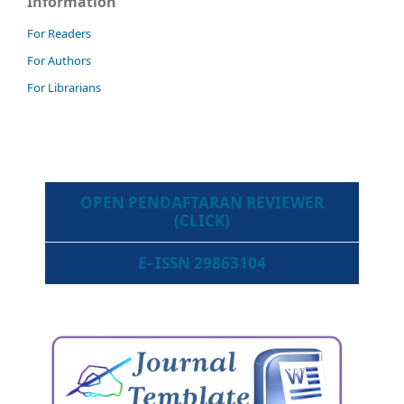
Information
For Readers
For Authors
For Librarians
OPEN PENDAFTARAN REVIEWER
(CLICK)
E- ISSN 29863104