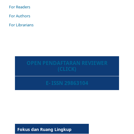
For Readers
For Authors
For Librarians
OPEN PENDAFTARAN REVIEWER
(CLICK)
E- ISSN 29863104
Fokus dan Ruang Lingkup