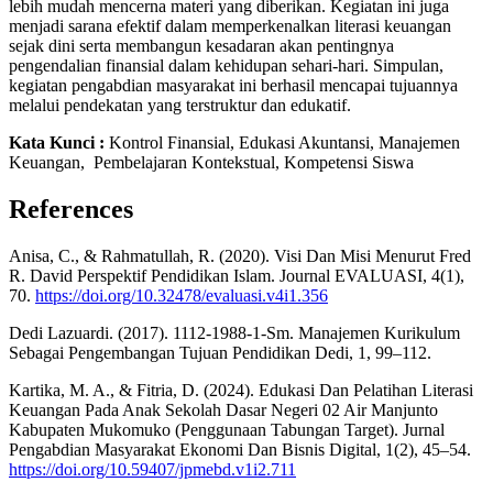
lebih mudah mencerna materi yang diberikan. Kegiatan ini juga
menjadi sarana efektif dalam memperkenalkan literasi keuangan
sejak dini serta membangun kesadaran akan pentingnya
pengendalian finansial dalam kehidupan sehari-hari. Simpulan,
kegiatan pengabdian masyarakat ini berhasil mencapai tujuannya
melalui pendekatan yang terstruktur dan edukatif.
Kata Kunci :
Kontrol Finansial, Edukasi Akuntansi, Manajemen
Keuangan, Pembelajaran Kontekstual, Kompetensi Siswa
References
Anisa, C., & Rahmatullah, R. (2020). Visi Dan Misi Menurut Fred
R. David Perspektif Pendidikan Islam. Journal EVALUASI, 4(1),
70.
https://doi.org/10.32478/evaluasi.v4i1.356
Dedi Lazuardi. (2017). 1112-1988-1-Sm. Manajemen Kurikulum
Sebagai Pengembangan Tujuan Pendidikan Dedi, 1, 99–112.
Kartika, M. A., & Fitria, D. (2024). Edukasi Dan Pelatihan Literasi
Keuangan Pada Anak Sekolah Dasar Negeri 02 Air Manjunto
Kabupaten Mukomuko (Penggunaan Tabungan Target). Jurnal
Pengabdian Masyarakat Ekonomi Dan Bisnis Digital, 1(2), 45–54.
https://doi.org/10.59407/jpmebd.v1i2.711