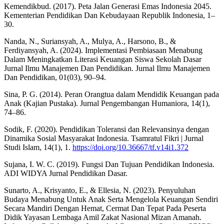
Kemendikbud. (2017). Peta Jalan Generasi Emas Indonesia 2045.
Kementerian Pendidikan Dan Kebudayaan Republik Indonesia, 1–
30.
Nanda, N., Suriansyah, A., Mulya, A., Harsono, B., &
Ferdiyansyah, A. (2024). Implementasi Pembiasaan Menabung
Dalam Meningkatkan Literasi Keuangan Siswa Sekolah Dasar
Jurnal Ilmu Manajemen Dan Pendidikan. Jurnal Ilmu Manajemen
Dan Pendidikan, 01(03), 90–94.
Sina, P. G. (2014). Peran Orangtua dalam Mendidik Keuangan pada
Anak (Kajian Pustaka). Jurnal Pengembangan Humaniora, 14(1),
74–86.
Sodik, F. (2020). Pendidikan Toleransi dan Relevansinya dengan
Dinamika Sosial Masyarakat Indonesia. Tsamratul Fikri | Jurnal
Studi Islam, 14(1), 1.
https://doi.org/10.36667/tf.v14i1.372
Sujana, I. W. C. (2019). Fungsi Dan Tujuan Pendidikan Indonesia.
ADI WIDYA Jurnal Pendidikan Dasar.
Sunarto, A., Krisyanto, E., & Ellesia, N. (2023). Penyuluhan
Budaya Menabung Untuk Anak Serta Mengelola Keuangan Sendiri
Secara Mandiri Dengan Hemat, Cermat Dan Tepat Pada Peserta
Didik Yayasan Lembaga Amil Zakat Nasional Mizan Amanah.