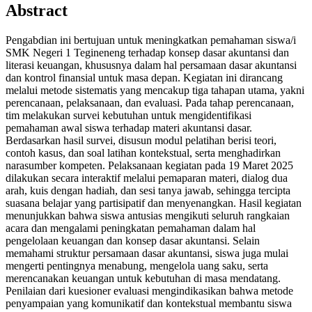
Abstract
Pengabdian ini bertujuan untuk meningkatkan pemahaman siswa/i
SMK Negeri 1 Tegineneng terhadap konsep dasar akuntansi dan
literasi keuangan, khususnya dalam hal persamaan dasar akuntansi
dan kontrol finansial untuk masa depan. Kegiatan ini dirancang
melalui metode sistematis yang mencakup tiga tahapan utama, yakni
perencanaan, pelaksanaan, dan evaluasi. Pada tahap perencanaan,
tim melakukan survei kebutuhan untuk mengidentifikasi
pemahaman awal siswa terhadap materi akuntansi dasar.
Berdasarkan hasil survei, disusun modul pelatihan berisi teori,
contoh kasus, dan soal latihan kontekstual, serta menghadirkan
narasumber kompeten. Pelaksanaan kegiatan pada 19 Maret 2025
dilakukan secara interaktif melalui pemaparan materi, dialog dua
arah, kuis dengan hadiah, dan sesi tanya jawab, sehingga tercipta
suasana belajar yang partisipatif dan menyenangkan. Hasil kegiatan
menunjukkan bahwa siswa antusias mengikuti seluruh rangkaian
acara dan mengalami peningkatan pemahaman dalam hal
pengelolaan keuangan dan konsep dasar akuntansi. Selain
memahami struktur persamaan dasar akuntansi, siswa juga mulai
mengerti pentingnya menabung, mengelola uang saku, serta
merencanakan keuangan untuk kebutuhan di masa mendatang.
Penilaian dari kuesioner evaluasi mengindikasikan bahwa metode
penyampaian yang komunikatif dan kontekstual membantu siswa