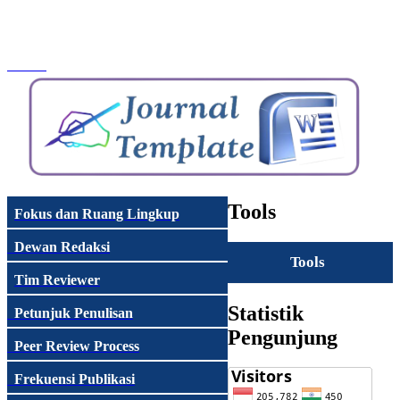
Tools
Fokus dan Ruang Lingkup
Dewan Redaksi
Tools
Tim Reviewer
Statistik
Petunjuk Penulisan
Pengunjung
Peer Review Process
Frekuensi Publikasi