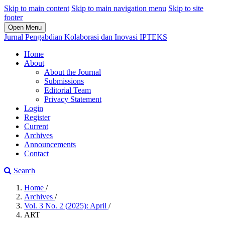
Skip to main content
Skip to main navigation menu
Skip to site
footer
Open Menu
Jurnal Pengabdian Kolaborasi dan Inovasi IPTEKS
Home
About
About the Journal
Submissions
Editorial Team
Privacy Statement
Login
Register
Current
Archives
Announcements
Contact
Search
Home
/
Archives
/
Vol. 3 No. 2 (2025): April
/
ART