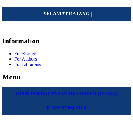
| SELAMAT DATANG |
Information
For Readers
For Authors
For Librarians
Menu
OPEN PENDAFTARAN REVIEWER (CLICK)
E- ISSN 29863104