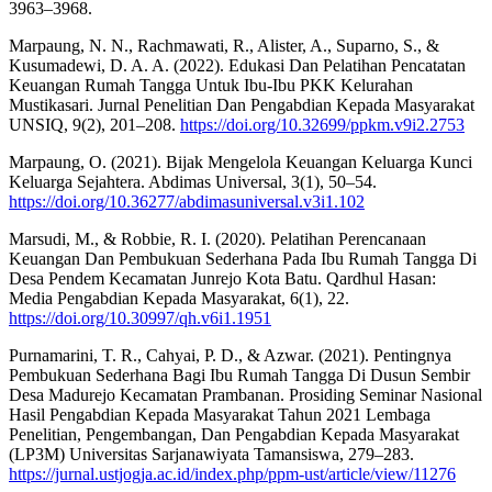
3963–3968.
Marpaung, N. N., Rachmawati, R., Alister, A., Suparno, S., &
Kusumadewi, D. A. A. (2022). Edukasi Dan Pelatihan Pencatatan
Keuangan Rumah Tangga Untuk Ibu-Ibu PKK Kelurahan
Mustikasari. Jurnal Penelitian Dan Pengabdian Kepada Masyarakat
UNSIQ, 9(2), 201–208.
https://doi.org/10.32699/ppkm.v9i2.2753
Marpaung, O. (2021). Bijak Mengelola Keuangan Keluarga Kunci
Keluarga Sejahtera. Abdimas Universal, 3(1), 50–54.
https://doi.org/10.36277/abdimasuniversal.v3i1.102
Marsudi, M., & Robbie, R. I. (2020). Pelatihan Perencanaan
Keuangan Dan Pembukuan Sederhana Pada Ibu Rumah Tangga Di
Desa Pendem Kecamatan Junrejo Kota Batu. Qardhul Hasan:
Media Pengabdian Kepada Masyarakat, 6(1), 22.
https://doi.org/10.30997/qh.v6i1.1951
Purnamarini, T. R., Cahyai, P. D., & Azwar. (2021). Pentingnya
Pembukuan Sederhana Bagi Ibu Rumah Tangga Di Dusun Sembir
Desa Madurejo Kecamatan Prambanan. Prosiding Seminar Nasional
Hasil Pengabdian Kepada Masyarakat Tahun 2021 Lembaga
Penelitian, Pengembangan, Dan Pengabdian Kepada Masyarakat
(LP3M) Universitas Sarjanawiyata Tamansiswa, 279–283.
https://jurnal.ustjogja.ac.id/index.php/ppm-ust/article/view/11276