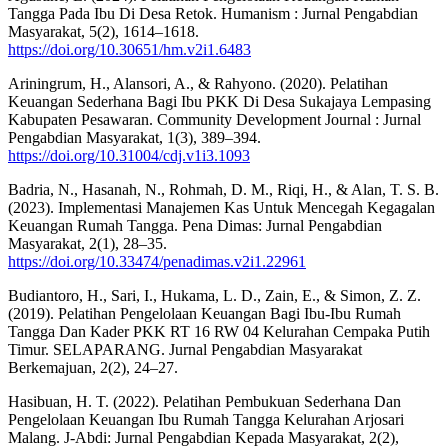
Tangga Pada Ibu Di Desa Retok. Humanism : Jurnal Pengabdian
Masyarakat, 5(2), 1614–1618.
https://doi.org/10.30651/hm.v2i1.6483
Ariningrum, H., Alansori, A., & Rahyono. (2020). Pelatihan
Keuangan Sederhana Bagi Ibu PKK Di Desa Sukajaya Lempasing
Kabupaten Pesawaran. Community Development Journal : Jurnal
Pengabdian Masyarakat, 1(3), 389–394.
https://doi.org/10.31004/cdj.v1i3.1093
Badria, N., Hasanah, N., Rohmah, D. M., Riqi, H., & Alan, T. S. B.
(2023). Implementasi Manajemen Kas Untuk Mencegah Kegagalan
Keuangan Rumah Tangga. Pena Dimas: Jurnal Pengabdian
Masyarakat, 2(1), 28–35.
https://doi.org/10.33474/penadimas.v2i1.22961
Budiantoro, H., Sari, I., Hukama, L. D., Zain, E., & Simon, Z. Z.
(2019). Pelatihan Pengelolaan Keuangan Bagi Ibu-Ibu Rumah
Tangga Dan Kader PKK RT 16 RW 04 Kelurahan Cempaka Putih
Timur. SELAPARANG. Jurnal Pengabdian Masyarakat
Berkemajuan, 2(2), 24–27.
Hasibuan, H. T. (2022). Pelatihan Pembukuan Sederhana Dan
Pengelolaan Keuangan Ibu Rumah Tangga Kelurahan Arjosari
Malang. J-Abdi: Jurnal Pengabdian Kepada Masyarakat, 2(2),