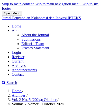
Skip to main content
Skip to main navigation menu
Skip to site
footer
Open Menu
Jurnal Pengabdian Kolaborasi dan Inovasi IPTEKS
Home
About
About the Journal
Submissions
Editorial Team
Privacy Statement
Login
Register
Current
Archives
Announcements
Contact
Search
Home
/
Archives
/
Vol. 2 No. 5 (2024): Oktober
/
Volume 2 Nomor 5 Oktober 2024