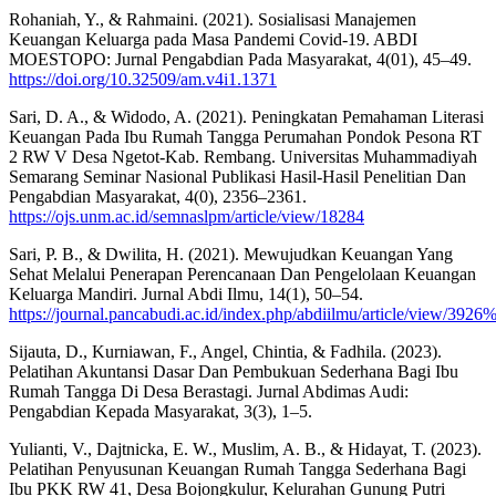
Rohaniah, Y., & Rahmaini. (2021). Sosialisasi Manajemen
Keuangan Keluarga pada Masa Pandemi Covid-19. ABDI
MOESTOPO: Jurnal Pengabdian Pada Masyarakat, 4(01), 45–49.
https://doi.org/10.32509/am.v4i1.1371
Sari, D. A., & Widodo, A. (2021). Peningkatan Pemahaman Literasi
Keuangan Pada Ibu Rumah Tangga Perumahan Pondok Pesona RT
2 RW V Desa Ngetot-Kab. Rembang. Universitas Muhammadiyah
Semarang Seminar Nasional Publikasi Hasil-Hasil Penelitian Dan
Pengabdian Masyarakat, 4(0), 2356–2361.
https://ojs.unm.ac.id/semnaslpm/article/view/18284
Sari, P. B., & Dwilita, H. (2021). Mewujudkan Keuangan Yang
Sehat Melalui Penerapan Perencanaan Dan Pengelolaan Keuangan
Keluarga Mandiri. Jurnal Abdi Ilmu, 14(1), 50–54.
https://journal.pancabudi.ac.id/index.php/abdiilmu/article/view/3926
Sijauta, D., Kurniawan, F., Angel, Chintia, & Fadhila. (2023).
Pelatihan Akuntansi Dasar Dan Pembukuan Sederhana Bagi Ibu
Rumah Tangga Di Desa Berastagi. Jurnal Abdimas Audi:
Pengabdian Kepada Masyarakat, 3(3), 1–5.
Yulianti, V., Dajtnicka, E. W., Muslim, A. B., & Hidayat, T. (2023).
Pelatihan Penyusunan Keuangan Rumah Tangga Sederhana Bagi
Ibu PKK RW 41, Desa Bojongkulur, Kelurahan Gunung Putri