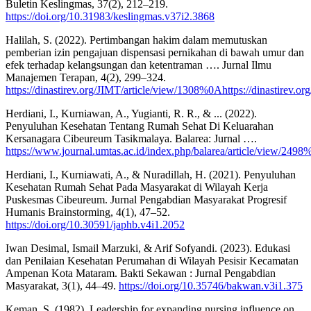
Buletin Keslingmas, 37(2), 212–219.
https://doi.org/10.31983/keslingmas.v37i2.3868
Halilah, S. (2022). Pertimbangan hakim dalam memutuskan
pemberian izin pengajuan dispensasi pernikahan di bawah umur dan
efek terhadap kelangsungan dan ketentraman …. Jurnal Ilmu
Manajemen Terapan, 4(2), 299–324.
https://dinastirev.org/JIMT/article/view/1308%0Ahttps://dinastirev.o
Herdiani, I., Kurniawan, A., Yugianti, R. R., & ... (2022).
Penyuluhan Kesehatan Tentang Rumah Sehat Di Keluarahan
Kersanagara Cibeureum Tasikmalaya. Balarea: Jurnal ….
https://www.journal.umtas.ac.id/index.php/balarea/article/view/2498
Herdiani, I., Kurniawati, A., & Nuradillah, H. (2021). Penyuluhan
Kesehatan Rumah Sehat Pada Masyarakat di Wilayah Kerja
Puskesmas Cibeureum. Jurnal Pengabdian Masyarakat Progresif
Humanis Brainstorming, 4(1), 47–52.
https://doi.org/10.30591/japhb.v4i1.2052
Iwan Desimal, Ismail Marzuki, & Arif Sofyandi. (2023). Edukasi
dan Penilaian Kesehatan Perumahan di Wilayah Pesisir Kecamatan
Ampenan Kota Mataram. Bakti Sekawan : Jurnal Pengabdian
Masyarakat, 3(1), 44–49.
https://doi.org/10.35746/bakwan.v3i1.375
Keman, S. (1982). Leadership for expanding nursing influence on