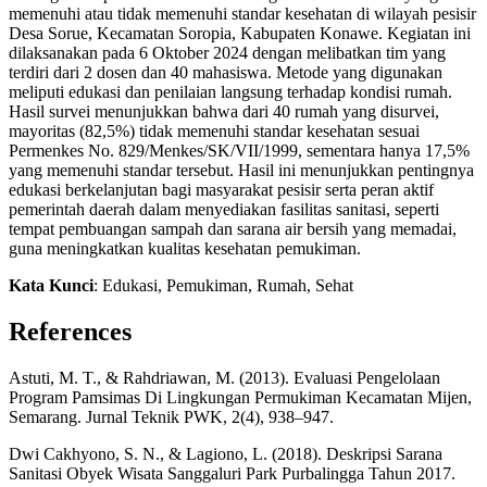
memenuhi atau tidak memenuhi standar kesehatan di wilayah pesisir
Desa Sorue, Kecamatan Soropia, Kabupaten Konawe. Kegiatan ini
dilaksanakan pada 6 Oktober 2024 dengan melibatkan tim yang
terdiri dari 2 dosen dan 40 mahasiswa. Metode yang digunakan
meliputi edukasi dan penilaian langsung terhadap kondisi rumah.
Hasil survei menunjukkan bahwa dari 40 rumah yang disurvei,
mayoritas (82,5%) tidak memenuhi standar kesehatan sesuai
Permenkes No. 829/Menkes/SK/VII/1999, sementara hanya 17,5%
yang memenuhi standar tersebut. Hasil ini menunjukkan pentingnya
edukasi berkelanjutan bagi masyarakat pesisir serta peran aktif
pemerintah daerah dalam menyediakan fasilitas sanitasi, seperti
tempat pembuangan sampah dan sarana air bersih yang memadai,
guna meningkatkan kualitas kesehatan pemukiman.
Kata Kunci
: Edukasi, Pemukiman, Rumah, Sehat
References
Astuti, M. T., & Rahdriawan, M. (2013). Evaluasi Pengelolaan
Program Pamsimas Di Lingkungan Permukiman Kecamatan Mijen,
Semarang. Jurnal Teknik PWK, 2(4), 938–947.
Dwi Cakhyono, S. N., & Lagiono, L. (2018). Deskripsi Sarana
Sanitasi Obyek Wisata Sanggaluri Park Purbalingga Tahun 2017.