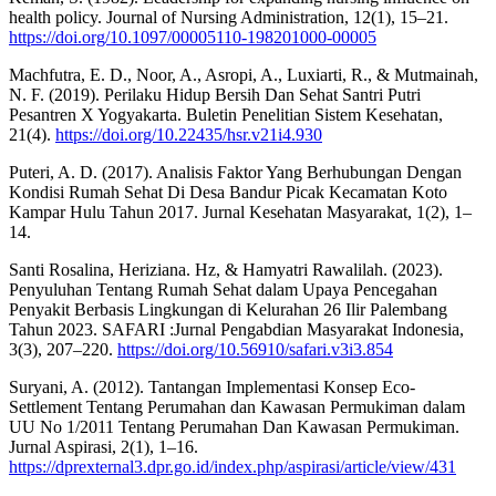
health policy. Journal of Nursing Administration, 12(1), 15–21.
https://doi.org/10.1097/00005110-198201000-00005
Machfutra, E. D., Noor, A., Asropi, A., Luxiarti, R., & Mutmainah,
N. F. (2019). Perilaku Hidup Bersih Dan Sehat Santri Putri
Pesantren X Yogyakarta. Buletin Penelitian Sistem Kesehatan,
21(4).
https://doi.org/10.22435/hsr.v21i4.930
Puteri, A. D. (2017). Analisis Faktor Yang Berhubungan Dengan
Kondisi Rumah Sehat Di Desa Bandur Picak Kecamatan Koto
Kampar Hulu Tahun 2017. Jurnal Kesehatan Masyarakat, 1(2), 1–
14.
Santi Rosalina, Heriziana. Hz, & Hamyatri Rawalilah. (2023).
Penyuluhan Tentang Rumah Sehat dalam Upaya Pencegahan
Penyakit Berbasis Lingkungan di Kelurahan 26 Ilir Palembang
Tahun 2023. SAFARI :Jurnal Pengabdian Masyarakat Indonesia,
3(3), 207–220.
https://doi.org/10.56910/safari.v3i3.854
Suryani, A. (2012). Tantangan Implementasi Konsep Eco-
Settlement Tentang Perumahan dan Kawasan Permukiman dalam
UU No 1/2011 Tentang Perumahan Dan Kawasan Permukiman.
Jurnal Aspirasi, 2(1), 1–16.
https://dprexternal3.dpr.go.id/index.php/aspirasi/article/view/431