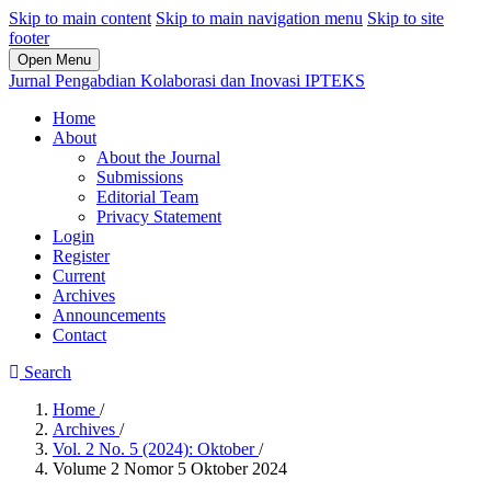
Skip to main content
Skip to main navigation menu
Skip to site
footer
Open Menu
Jurnal Pengabdian Kolaborasi dan Inovasi IPTEKS
Home
About
About the Journal
Submissions
Editorial Team
Privacy Statement
Login
Register
Current
Archives
Announcements
Contact
Search
Home
/
Archives
/
Vol. 2 No. 5 (2024): Oktober
/
Volume 2 Nomor 5 Oktober 2024