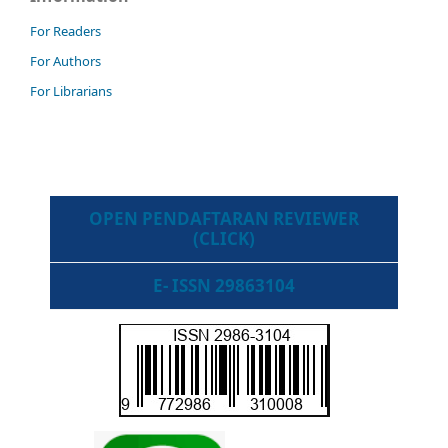
For Readers
For Authors
For Librarians
OPEN PENDAFTARAN REVIEWER
(CLICK)
E- ISSN 29863104