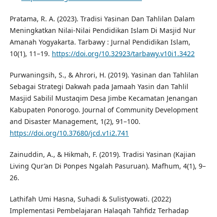
Pratama, R. A. (2023). Tradisi Yasinan Dan Tahlilan Dalam
Meningkatkan Nilai-Nilai Pendidikan Islam Di Masjid Nur
Amanah Yogyakarta. Tarbawy : Jurnal Pendidikan Islam,
10(1), 11–19.
https://doi.org/10.32923/tarbawy.v10i1.3422
Purwaningsih, S., & Ahrori, H. (2019). Yasinan dan Tahlilan
Sebagai Strategi Dakwah pada Jamaah Yasin dan Tahlil
Masjid Sabilil Mustaqim Desa Jimbe Kecamatan Jenangan
Kabupaten Ponorogo. Journal of Community Development
and Disaster Management, 1(2), 91–100.
https://doi.org/10.37680/jcd.v1i2.741
Zainuddin, A., & Hikmah, F. (2019). Tradisi Yasinan (Kajian
Living Qur’an Di Ponpes Ngalah Pasuruan). Mafhum, 4(1), 9–
26.
Lathifah Umi Hasna, Suhadi & Sulistyowati. (2022)
Implementasi Pembelajaran Halaqah Tahfidz Terhadap