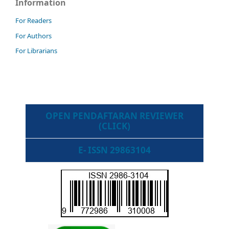
Information
For Readers
For Authors
For Librarians
OPEN PENDAFTARAN REVIEWER
(CLICK)
E- ISSN 29863104