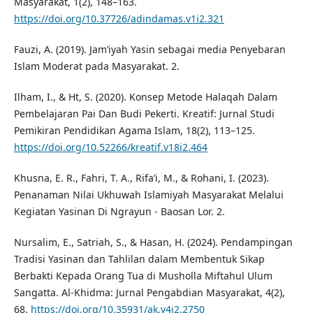
Masyarakat, 1(2), 148–163.
https://doi.org/10.37726/adindamas.v1i2.321
Fauzi, A. (2019). Jam’iyah Yasin sebagai media Penyebaran
Islam Moderat pada Masyarakat. 2.
Ilham, I., & Ht, S. (2020). Konsep Metode Halaqah Dalam
Pembelajaran Pai Dan Budi Pekerti. Kreatif: Jurnal Studi
Pemikiran Pendidikan Agama Islam, 18(2), 113–125.
https://doi.org/10.52266/kreatif.v18i2.464
Khusna, E. R., Fahri, T. A., Rifa’i, M., & Rohani, I. (2023).
Penanaman Nilai Ukhuwah Islamiyah Masyarakat Melalui
Kegiatan Yasinan Di Ngrayun - Baosan Lor. 2.
Nursalim, E., Satriah, S., & Hasan, H. (2024). Pendampingan
Tradisi Yasinan dan Tahlilan dalam Membentuk Sikap
Berbakti Kepada Orang Tua di Musholla Miftahul Ulum
Sangatta. Al-Khidma: Jurnal Pengabdian Masyarakat, 4(2),
68.
https://doi.org/10.35931/ak.v4i2.2750