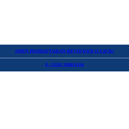
OPEN PENDAFTARAN REVIEWER (CLICK)
E- ISSN 29863104