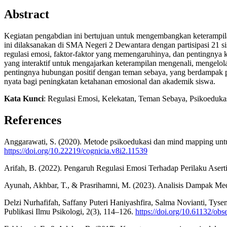
Abstract
Kegiatan pengabdian ini bertujuan untuk mengembangkan keterampila
ini dilaksanakan di SMA Negeri 2 Dewantara dengan partisipasi 21 s
regulasi emosi, faktor-faktor yang memengaruhinya, dan pentingnya k
yang interaktif untuk mengajarkan keterampilan mengenali, mengelol
pentingnya hubungan positif dengan teman sebaya, yang berdampak p
nyata bagi peningkatan ketahanan emosional dan akademik siswa.
Kata Kunci
: Regulasi Emosi, Kelekatan, Teman Sebaya, Psikoeduka
References
Anggarawati, S. (2020). Metode psikoedukasi dan mind mapping untu
https://doi.org/10.22219/cognicia.v8i2.11539
Arifah, B. (2022). Pengaruh Regulasi Emosi Terhadap Perilaku Aserti
Ayunah, Akhbar, T., & Prasrihamni, M. (2023). Analisis Dampak M
Delzi Nurhafifah, Saffany Puteri Haniyashfira, Salma Novianti, Ty
Publikasi Ilmu Psikologi, 2(3), 114–126.
https://doi.org/10.61132/obs