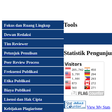
Tools
Fokus dan Ruang Lingkup
Dewan Redaksi
Tim Reviewer
Statistik Pengunju
Petunjuk Penulisan
Peer Review Process
Frekuensi Publikasi
Etika Publikasi
Biaya Publikasi
Lisensi dan Hak Cipta
View My Stats
Kebijakan Plagiarisme