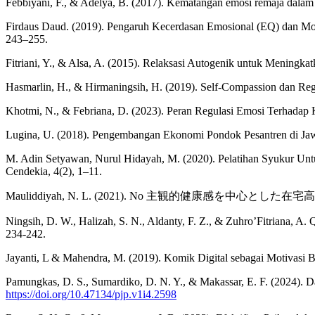
Febbiyani, F., & Adelya, B. (2017). Kematangan emosi remaja dalam 
Firdaus Daud. (2019). Pengaruh Kecerdasan Emosional (EQ) dan Moti
243–255.
Fitriani, Y., & Alsa, A. (2015). Relaksasi Autogenik untuk Meningk
Hasmarlin, H., & Hirmaningsih, H. (2019). Self-Compassion dan Regu
Khotmi, N., & Febriana, D. (2023). Peran Regulasi Emosi Terhadap 
Lugina, U. (2018). Pengembangan Ekonomi Pondok Pesantren di Jawa 
M. Adin Setyawan, Nurul Hidayah, M. (2020). Pelatihan Syukur U
Cendekia, 4(2), 1–11.
Mauliddiyah, N. L. (2021). No 主観的健康感を中心
Ningsih, D. W., Halizah, S. N., Aldanty, F. Z., & Zuhro’Fitriana,
234-242.
Jayanti, L & Mahendra, M. (2019). Komik Digital sebagai Motivasi Be
Pamungkas, D. S., Sumardiko, D. N. Y., & Makassar, E. F. (2024). D
https://doi.org/10.47134/pjp.v1i4.2598