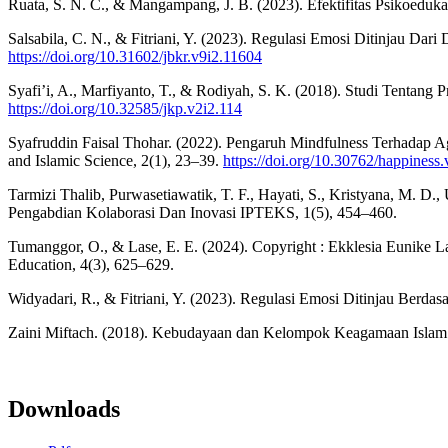
Ruata, S. N. C., & Mangampang, J. B. (2023). Efektifitas Psikoedu
Salsabila, C. N., & Fitriani, Y. (2023). Regulasi Emosi Ditinjau 
https://doi.org/10.31602/jbkr.v9i2.11604
Syafi’i, A., Marfiyanto, T., & Rodiyah, S. K. (2018). Studi Tentan
https://doi.org/10.32585/jkp.v2i2.114
Syafruddin Faisal Thohar. (2022). Pengaruh Mindfulness Terhadap A
and Islamic Science, 2(1), 23–39.
https://doi.org/10.30762/happiness
Tarmizi Thalib, Purwasetiawatik, T. F., Hayati, S., Kristyana, M. D.,
Pengabdian Kolaborasi Dan Inovasi IPTEKS, 1(5), 454–460.
Tumanggor, O., & Lase, E. E. (2024). Copyright : Ekklesia Eunik
Education, 4(3), 625–629.
Widyadari, R., & Fitriani, Y. (2023). Regulasi Emosi Ditinjau Berd
Zaini Miftach. (2018). Kebudayaan dan Kelompok Keagamaan Islam:
Downloads