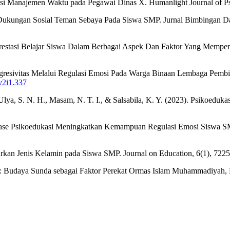
kasi Manajemen Waktu pada Pegawai Dinas X. Humanlight Journal of Ps
Dari Dukungan Sosial Teman Sebaya Pada Siswa SMP. Jurnal Bimbingan 
g Prestasi Belajar Siswa Dalam Berbagai Aspek Dan Faktor Yang Mempen
gresivitas Melalui Regulasi Emosi Pada Warga Binaan Lembaga Pembin
.v2i1.337
 Ulya, S. N. H., Masam, N. T. I., & Salsabila, K. Y. (2023). Psikoeduka
e Lase Psikoedukasi Meningkatkan Kemampuan Regulasi Emosi Siswa S
asarkan Jenis Kelamin pada Siswa SMP. Journal on Education, 6(1), 72
 Budaya Sunda sebagai Faktor Perekat Ormas Islam Muhammadiyah, P