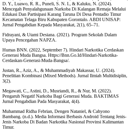
D. Y., Luawo, R. R., Puneli, S. N. I., & Kaluku, N. (2024).
Mencegah Penyalahgunaan Narkoba Di Kalangan Remaja Melalui
Edukasi Dan Partisipasi Karang Taruna Di Desa Pentadio Timur
Kecamatan Telaga Biru Kabupaten Gorontalo. ABDI UNISAP:
Jurnal Pengabdian Kepada Masyarakat, 2(1), 65–71.
Fidrayani, & Utami Desiana. (2021). Program Sekolah Dalam
Upaya Pencegahan NAPZA.
Humas BNN. (2022, September 7). Hindari Narkotika Cerdaskan
Generasi Muda Bangsa. Https://Bnn.Go.Id/Hindari-Narkotika-
Cerdaskan-Generasi-Muda-Bangsa/.
Justan, R., Aziz, A., & Muhammadiyah Makassar, U. (2024).
Penelitian Kombinasi (Mixed Methods). Jurnal Ilmiah Multidisiplin,
3(2).
Megawati, C., Astini, D., Musriandi, R., & Nur, M. (2022).
Pengaruh Negatif Narkoba Bagi Generasi Muda. BAKTIMAS
Jurnal Pengabdian Pada Masyarakat, 4(4).
Muhammad Ridha Febrian, Dengen Nataniel, & Cahyono
Bambang. (n.d.). Media Informasi Berbasis Android Tentang Jenis-
Jenis Narkoba Di Badan Narkotika Nasional Provinsi Kalimantan
Timur.