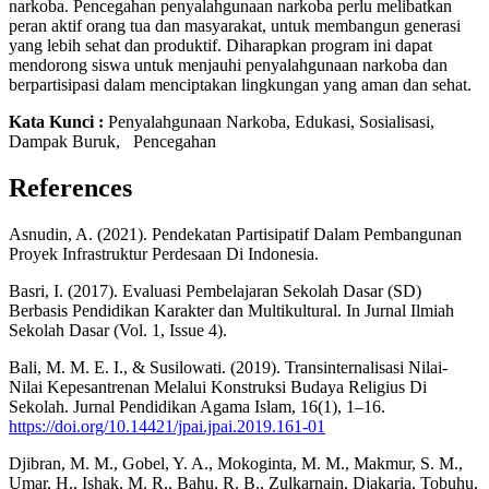
narkoba. Pencegahan penyalahgunaan narkoba perlu melibatkan
peran aktif orang tua dan masyarakat, untuk membangun generasi
yang lebih sehat dan produktif. Diharapkan program ini dapat
mendorong siswa untuk menjauhi penyalahgunaan narkoba dan
berpartisipasi dalam menciptakan lingkungan yang aman dan sehat.
Kata Kunci :
Penyalahgunaan Narkoba, Edukasi, Sosialisasi,
Dampak Buruk, Pencegahan
References
Asnudin, A. (2021). Pendekatan Partisipatif Dalam Pembangunan
Proyek Infrastruktur Perdesaan Di Indonesia.
Basri, I. (2017). Evaluasi Pembelajaran Sekolah Dasar (SD)
Berbasis Pendidikan Karakter dan Multikultural. In Jurnal Ilmiah
Sekolah Dasar (Vol. 1, Issue 4).
Bali, M. M. E. I., & Susilowati. (2019). Transinternalisasi Nilai-
Nilai Kepesantrenan Melalui Konstruksi Budaya Religius Di
Sekolah. Jurnal Pendidikan Agama Islam, 16(1), 1–16.
https://doi.org/10.14421/jpai.jpai.2019.161-01
Djibran, M. M., Gobel, Y. A., Mokoginta, M. M., Makmur, S. M.,
Umar, H., Ishak, M. R., Bahu, R. B., Zulkarnain, Djakaria, Tobuhu,