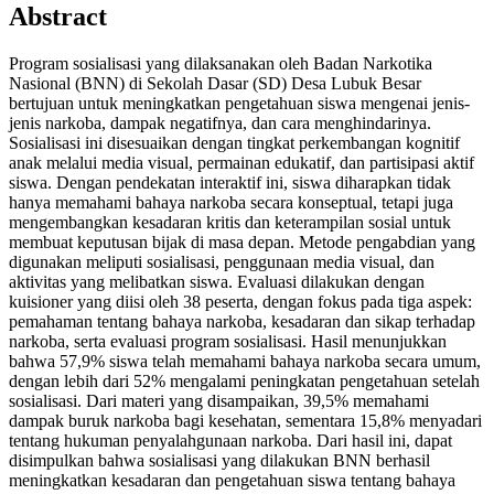
Abstract
Program sosialisasi yang dilaksanakan oleh Badan Narkotika
Nasional (BNN) di Sekolah Dasar (SD) Desa Lubuk Besar
bertujuan untuk meningkatkan pengetahuan siswa mengenai jenis-
jenis narkoba, dampak negatifnya, dan cara menghindarinya.
Sosialisasi ini disesuaikan dengan tingkat perkembangan kognitif
anak melalui media visual, permainan edukatif, dan partisipasi aktif
siswa. Dengan pendekatan interaktif ini, siswa diharapkan tidak
hanya memahami bahaya narkoba secara konseptual, tetapi juga
mengembangkan kesadaran kritis dan keterampilan sosial untuk
membuat keputusan bijak di masa depan. Metode pengabdian yang
digunakan meliputi sosialisasi, penggunaan media visual, dan
aktivitas yang melibatkan siswa. Evaluasi dilakukan dengan
kuisioner yang diisi oleh 38 peserta, dengan fokus pada tiga aspek:
pemahaman tentang bahaya narkoba, kesadaran dan sikap terhadap
narkoba, serta evaluasi program sosialisasi. Hasil menunjukkan
bahwa 57,9% siswa telah memahami bahaya narkoba secara umum,
dengan lebih dari 52% mengalami peningkatan pengetahuan setelah
sosialisasi. Dari materi yang disampaikan, 39,5% memahami
dampak buruk narkoba bagi kesehatan, sementara 15,8% menyadari
tentang hukuman penyalahgunaan narkoba. Dari hasil ini, dapat
disimpulkan bahwa sosialisasi yang dilakukan BNN berhasil
meningkatkan kesadaran dan pengetahuan siswa tentang bahaya