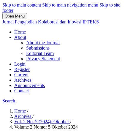
Skip to main content
Skip to main navigation menu
Skip to site
footer
Open Menu
Jurnal Pengabdian Kolaborasi dan Inovasi IPTEKS
Home
About
About the Journal
Submissions
Editorial Team
Privacy Statement
Login
Register
Current
Archives
Announcements
Contact
Search
Home
/
Archives
/
Vol. 2 No. 5 (2024): Oktober
/
Volume 2 Nomor 5 Oktober 2024