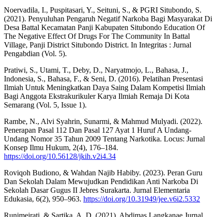
Noervadila, I., Puspitasari, Y., Seituni, S., & PGRI Situbondo, S.
(2021). Penyuluhan Pengaruh Negatif Narkoba Bagi Masyarakat Di
Desa Battal Kecamatan Panji Kabupaten Situbondo Education Of
The Negative Effect Of Drugs For The Community In Battal
Village, Panji District Situbondo District. In Integritas : Jurnal
Pengabdian (Vol. 5).
Pratiwi, S., Utami, T., Deby, D., Naryatmojo, L., Bahasa, J.,
Indonesia, S., Bahasa, F., & Seni, D. (2016). Pelatihan Presentasi
Ilmiah Untuk Meningkatkan Daya Saing Dalam Kompetisi Ilmiah
Bagi Anggota Ekstrakurikuler Karya Ilmiah Remaja Di Kota
Semarang (Vol. 5, Issue 1).
Rambe, N., Alvi Syahrin, Sunarmi, & Mahmud Mulyadi. (2022).
Penerapan Pasal 112 Dan Pasal 127 Ayat 1 Huruf A Undang-
Undang Nomor 35 Tahun 2009 Tentang Narkotika. Locus: Jurnal
Konsep Ilmu Hukum, 2(4), 176–184.
https://doi.org/10.56128/jkih.v2i4.34
Roviqoh Budiono, & Wahdan Najib Habiby. (2023). Peran Guru
Dan Sekolah Dalam Mewujudkan Pendidikan Anti Narkoba Di
Sekolah Dasar Gugus II Jebres Surakarta. Jurnal Elementaria
Edukasia, 6(2), 950–963.
https://doi.org/10.31949/jee.v6i2.5332
Runimeirati, & Sartika, A. D. (2021). Abdimas Langkanae Jurnal