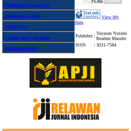
Publication Frequency
Publication Ethics
View My
Stats
Author Fee
Yayasan Nuraini
Publisher
:
License and Copyright
Ibrahim Mandiri
ISSN
:
3031-7584
Plagiarism Policy