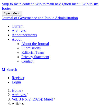
Skip to main content
Skip to main navigation menu
Skip to site
footer
Open Menu
Journal of Governance and Public Administration
Current
Archives
Announcements
About
About the Journal
Submissions
Editorial Team
Privacy Statement
Contact
Search
Register
Login
Home
/
Archives
/
Vol. 3 No. 2 (2026): Maret
/
Articles