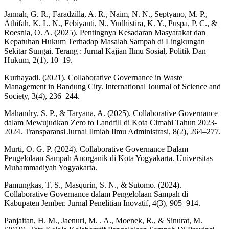
Jannah, G. R., Faradzilla, A. R., Naim, N. N., Septyano, M. P.,
Athifah, K. L. N., Febiyanti, N., Yudhistira, K. Y., Puspa, P. C., &
Roesnia, O. A. (2025). Pentingnya Kesadaran Masyarakat dan
Kepatuhan Hukum Terhadap Masalah Sampah di Lingkungan
Sekitar Sungai. Terang : Jurnal Kajian Ilmu Sosial, Politik Dan
Hukum, 2(1), 10–19.
Kurhayadi. (2021). Collaborative Governance in Waste
Management in Bandung City. International Journal of Science and
Society, 3(4), 236–244.
Mahandry, S. P., & Taryana, A. (2025). Collaborative Governance
dalam Mewujudkan Zero to Landfill di Kota Cimahi Tahun 2023-
2024. Transparansi Jurnal Ilmiah Ilmu Administrasi, 8(2), 264–277.
Murti, O. G. P. (2024). Collaborative Governance Dalam
Pengelolaan Sampah Anorganik di Kota Yogyakarta. Universitas
Muhammadiyah Yogyakarta.
Pamungkas, T. S., Masqurin, S. N., & Sutomo. (2024).
Collaborative Governance dalam Pengelolaan Sampah di
Kabupaten Jember. Jurnal Penelitian Inovatif, 4(3), 905–914.
Panjaitan, H. M., Jaenuri, M. . A., Moenek, R., & Sinurat, M.