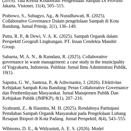
(2019). Tata Kelola Kolaboratif Pengelolaan Sampah Di Provinsi
Jakarta. Visioner, 11(4), 505–515.
Prabowo, S., Subagyo, Ag., & Nuradhawati, R. (2025).
Collaborative Governance Dalam pengelolaan Sampah di Kota
Bandung. Jurnal Prinsip, 2(1), 136–149.
Putra, R. P., & Dewi, V. A. K. (2025). Sampah Organik dalam
Perspektif Geografi Lingkungan. PT. Insan Cendekia Mandiri
Group.
Sabarna, M. A. N., & Ramdani, R. (2025). Collaborative
governance in waste management: a case study in the municipality
of Yogyakarta, Indonesia. Publisia: Jurnal Ilmu Administrasi Publik,
10(1).
Saputra, G. W., Santosa, P., & Adiwisastra, J. (2026). Efektivitas
Kebijakan Sampah Kota Bandung: Peran Collaborative Governance
dan Pemberdayaan Masyarakat. Jurnal Manajemen Publik Dan
Kebijakan Publik (JMPKP), 8(1), 207–216.
Syahranti, Z., & Hasmira, M. H. (2025). Rendahnya Partisipasi
Pemilahan Sampah Organik Masyarakat pada Pengelolaan Lubang
Resapan Biopori di Kota Padang. Jurnal Perspektif, 8(4), 543–555.
Wibisono, D. E., & Widyastuti, A. E. S. (2026). Model