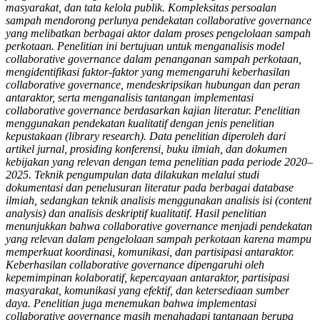
masyarakat, dan tata kelola publik. Kompleksitas persoalan
sampah mendorong perlunya pendekatan collaborative governance
yang melibatkan berbagai aktor dalam proses pengelolaan sampah
perkotaan. Penelitian ini bertujuan untuk menganalisis model
collaborative governance dalam penanganan sampah perkotaan,
mengidentifikasi faktor-faktor yang memengaruhi keberhasilan
collaborative governance, mendeskripsikan hubungan dan peran
antaraktor, serta menganalisis tantangan implementasi
collaborative governance berdasarkan kajian literatur. Penelitian
menggunakan pendekatan kualitatif dengan jenis penelitian
kepustakaan (library research). Data penelitian diperoleh dari
artikel jurnal, prosiding konferensi, buku ilmiah, dan dokumen
kebijakan yang relevan dengan tema penelitian pada periode 2020–
2025. Teknik pengumpulan data dilakukan melalui studi
dokumentasi dan penelusuran literatur pada berbagai database
ilmiah, sedangkan teknik analisis menggunakan analisis isi (content
analysis) dan analisis deskriptif kualitatif. Hasil penelitian
menunjukkan bahwa collaborative governance menjadi pendekatan
yang relevan dalam pengelolaan sampah perkotaan karena mampu
memperkuat koordinasi, komunikasi, dan partisipasi antaraktor.
Keberhasilan collaborative governance dipengaruhi oleh
kepemimpinan kolaboratif, kepercayaan antaraktor, partisipasi
masyarakat, komunikasi yang efektif, dan ketersediaan sumber
daya. Penelitian juga menemukan bahwa implementasi
collaborative governance masih menghadapi tantangan berupa