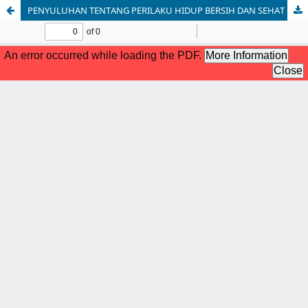
PENYULUHAN TENTANG PERILAKU HIDUP BERSIH DAN SEHAT (PHBS) DI SDN 173 DESA PAGAR RUYUNG KECAMATAN ARMA JAYA KABUPATEN BENGKULU UTARA