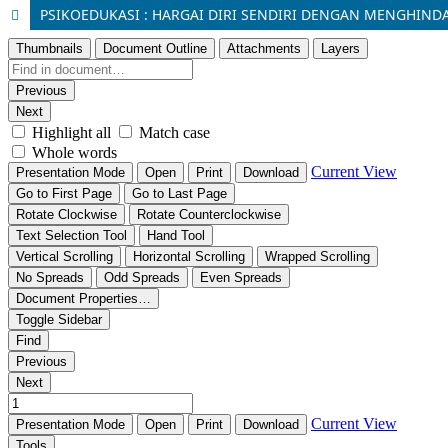
PSIKOEDUKASI : HARGAI DIRI SENDIRI DENGAN MENGHIND